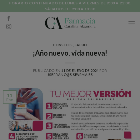
Skip
HORARIO CONTINUADO DE LUNES A VIERNES DE 9:00 A 21:00.
SÁBADOS DE 9:00 A 13:30
to
content
CONSEJOS
,
SALUD
¡Año nuevo, vida nueva!
PUBLICADO EN
11 DE ENERO DE 2024
POR
JSERRANO@SISFARMA.ES
11
Ene