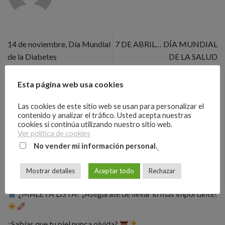
14 de noviembre, Día Mundial
7 DE ABRIL… DÍA MUNDIAL
de la Diabetes
DE LA SALUD
Esta página web usa cookies
Buscar
Las cookies de este sitio web se usan para personalizar el
contenido y analizar el tráfico. Usted acepta nuestras
BUSCAR
cookies si continúa utilizando nuestro sitio web.
Ver política de cookies
No vender mi información personal.
.
Entradas recientes
Mostrar detalles
Aceptar todo
Rechazar
Tu piel tiene memoria. Protégela del sol.
¿MALETA LISTA? ¡Asegúrate de llevar lo más importante!
¿Sabías que tu piel nunca olvida?