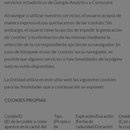
servicios estadísticos de Google Analytics y Comscore.
Al navegar o utilizar nuestros servicios, el usuario acepta de
manera expresa el uso que hacemos de las ‘cookies’. Sin
embargo, el usuario tiene la opción de impedir la generación
de ‘cookies’ y la eliminación de las mismas mediante la
selección de la correspondiente opción en su navegador. En
caso de bloquear el uso de ‘cookies’ en su navegador, es
posible que algunos servicios o funcionalidades de la página
web no estén disponibles.
La Entidad utiliza en este sitio web las siguientes cookies
para las finalidades que a continuación se exponen:
COOKIES PROPIAS
CookieID
Tipo
Expiración/Duración
Domi
(ID de la cookie y como
(Propia o
(Fecha de
(Con 
aparece en la caché del
de
caducidad/Duración
la coo