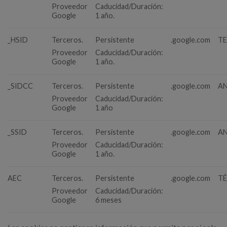
Proveedor
Caducidad/Duración:
Google
1 año.
_HSID
Terceros.
Persistente
.google.com
T
Proveedor
Caducidad/Duración:
Google
1 año.
_SIDCC
Terceros.
Persistente
.google.com
AN
Proveedor
Caducidad/Duración:
Google
1 año
_SSID
Terceros.
Persistente
.google.com
AN
Proveedor
Caducidad/Duración:
Google
1 año.
AEC
Terceros.
Persistente
.google.com
T
Proveedor
Caducidad/Duración:
Google
6 meses