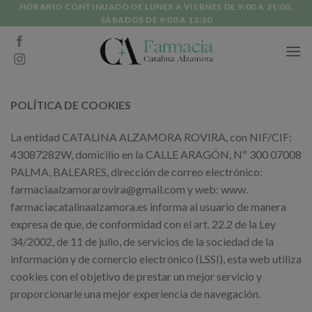
Skip
HORARIO CONTINUADO DE LUNES A VIERNES DE 9:00 A 21:00.
SÁBADOS DE 9:00 A 13:30
to
content
POLÍTICA DE COOKIES
La entidad CATALINA ALZAMORA ROVIRA, con NIF/CIF:
43087282W, domicilio en la CALLE ARAGÓN, Nº 300 07008
PALMA, BALEARES, dirección de correo electrónico:
farmaciaalzamorarovira@gmail.com y web: www.
farmaciacatalinaalzamora.es informa al usuario de manera
expresa de que, de conformidad con el art. 22.2 de la Ley
34/2002, de 11 de julio, de servicios de la sociedad de la
información y de comercio electrónico (LSSI), esta web utiliza
cookies con el objetivo de prestar un mejor servicio y
proporcionarle una mejor experiencia de navegación.