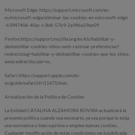
Microsoft Edge: https://support.microsoft.com/es-
es/microsoft-edge/eliminar-las-cookies-en-microsoft-edge
-63947406-40ac-c3b8-57b9-2a946a29ae09
Firefox:https://support.mozilla.org/es/kb/habilitar-y-
deshabilitar-cookies-sitios-web-rastrear-preferencias?
redirectslug=habilitar-y-deshabilitar-cookies-que-los-sitios-
we&redirectlocale=es.
Safari: https://support.apple.com/es-
es/guide/safari/sfri11471/mac.
Actualización de la Política de Cookies
La Entidad CATALINA ALZAMORA ROVIRA actualizará la
presente política cuando sea necesario, ya sea porque lo exija
una normativa o bien suprima o emplee nuevas cookies.
Cualquier modificación de estas condiciones será publicada