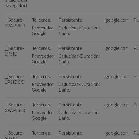
navegador)
__Secure-
Terceros.
Persistente
.google.com
PU
1PAPISID
Proveedor
Caducidad/Duración:
Google
1 año.
__Secure-
Terceros.
Persistente
.google.com
PU
1PSID
Proveedor
Caducidad/Duración:
Google
1 año.
__Secure-
Terceros.
Persistente
.google.com
PU
1PSIDCC
Proveedor
Caducidad/Duración:
Google
1 año.
__Secure-
Terceros.
Persistente
.google.com
PU
3PAPISID
Proveedor
Caducidad/Duración:
Google
1 año.
__Secure-
Terceros.
Persistente
.google.com
PU
3PSID