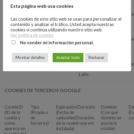
Esta página web usa cookies
cookielawinfo-
Propia
Persistente.
farma
Las cookies de este sitio web se usan para personalizar el
checkbox-analytics
Caducidad/Duración:
contenido y analizar el tráfico. Usted acepta nuestras
1 año
cookies si continúa utilizando nuestro sitio web.
Ver política de cookies
cookielawinfo-
Propia
Persistente.
farma
No vender mi información personal.
.
checkbox-performance
Caducidad/Duración:
1 año
Mostrar detalles
Aceptar todo
Rechazar
cookielawinfo-
Propia
Persistente.
farma
checkbox-functional
Caducidad/Duración:
1 año
COOKIES DE TERCEROS GOOGLE
CookieID
Tipo
Expiración/Duración
Dominio
De
(ID de la
(Propia o
(Fecha de
(Con qué
(F
cookie y
de
caducidad/Duración
dominio se
co
como
terceros)
de la cookie una vez
asocia la
aparece en
instalada)
cookie)
la caché del