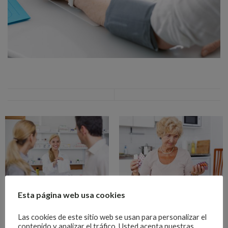
Esta página web usa cookies
ASESORAMIENTO
FARMACOLÓGICO. AYUDAS
SPD
TÉCNICAS
Las cookies de este sitio web se usan para personalizar el
contenido y analizar el tráfico. Usted acepta nuestras