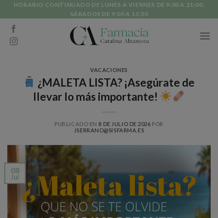
Skip
HORARIO CONTINUADO DE LUNES A VIERNES DE 9:00 A 21:00.
SÁBADOS DE 9:00 A 13:30
to
content
VACACIONES
¿MALETA LISTA? ¡Asegúrate de
llevar lo más importante!
PUBLICADO EN
8 DE JULIO DE 2026
POR
JSERRANO@SISFARMA.ES
08
Jul